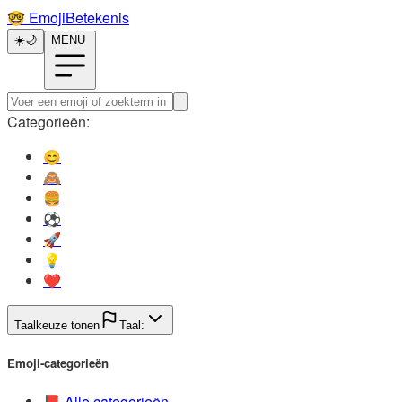
🤓️
EmojiBetekenis
☀️
🌙
MENU
Categorieën:
😊️
🙈️
🍔️
⚽️
🚀️
💡️
❤️
Taalkeuze tonen
Taal:
Emoji-categorieën
📕️
Alle categorieën