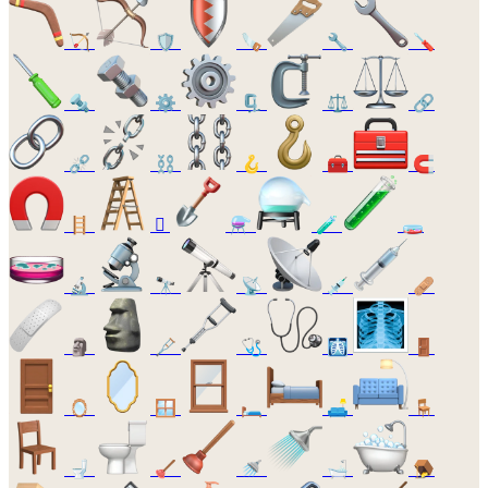
🏹
🛡️
🪚
🔧
🪛
🔩
⚙️
🗜️
⚖️
🔗
⛓️‍💥
⛓️
🪝
🧰
🧲
🪜
🪏
⚗️
🧪
🧫
🔬
🔭
📡
💉
🩹
🗿
🩼
🩺
🩻
🚪
🪞
🪟
🛏️
🛋️
🪑
🚽
🪠
🚿
🛁
🪤