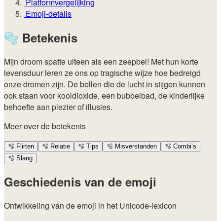
Platformvergelijking
Emoji-details
🫧
Betekenis
Mijn droom spatte uiteen als een zeepbel! Met hun korte
levensduur leren ze ons op tragische wijze hoe bedreigd
onze dromen zijn. De bellen die de lucht in stijgen kunnen
ook staan voor kooldioxide, een bubbelbad, de kinderlijke
behoefte aan plezier of illusies.
Meer over de betekenis
🫧
Flirten
🫧
Relatie
🫧
Tips
🫧
Misverstanden
🫧
Combi’s
🫧
Slang
Geschiedenis van de emoji
Ontwikkeling van de emoji in het Unicode-lexicon