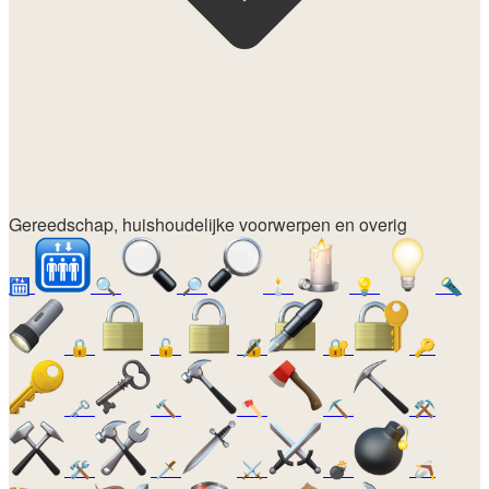
Gereedschap, huishoudelijke voorwerpen en overig
🛗
🔍
🔎
🕯️
💡
🔦
🔒
🔓
🔏
🔐
🔑
🗝️
🔨
🪓
⛏️
⚒️
🛠️
🗡️
⚔️
💣
🪃