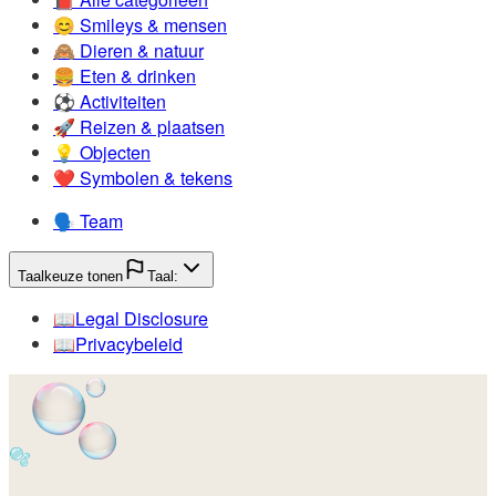
😊️
Smileys & mensen
🙈️
Dieren & natuur
🍔️
Eten & drinken
⚽️
Activiteiten
🚀️
Reizen & plaatsen
💡️
Objecten
❤️
Symbolen & tekens
🗣️
Team
Taalkeuze tonen
Taal:
📖️
Legal Disclosure
📖️
Privacybeleid
🫧