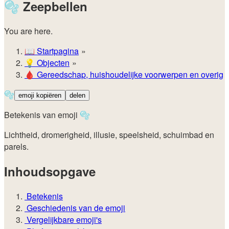
🫧
Zeepbellen
You are here.
📖
Startpagina
💡️
Objecten
🩸
Gereedschap, huishoudelijke voorwerpen en overig
🫧
emoji kopiëren
delen
Betekenis van emoji 🫧
Lichtheid, dromerigheid, illusie, speelsheid, schuimbad en
parels.
Inhoudsopgave
Betekenis
Geschiedenis van de emoji
Vergelijkbare emoji's