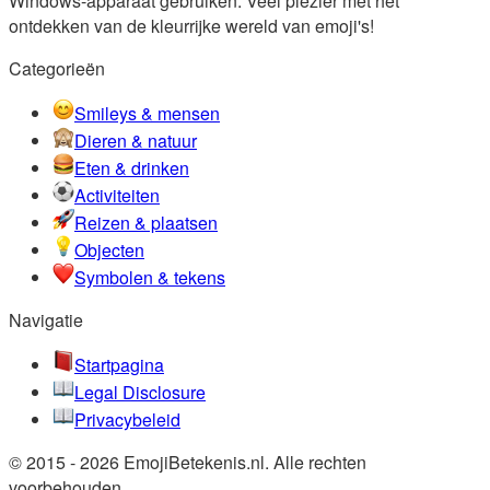
Windows-apparaat gebruiken. Veel plezier met het
ontdekken van de kleurrijke wereld van emoji's!
Categorieën
Smileys & mensen
Dieren & natuur
Eten & drinken
Activiteiten
Reizen & plaatsen
Objecten
Symbolen & tekens
Navigatie
Startpagina
Legal Disclosure
Privacybeleid
© 2015 - 2026 EmojiBetekenis.nl. Alle rechten
voorbehouden.