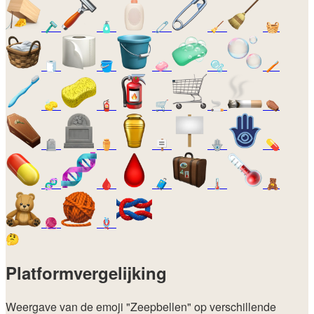
🪒
🧴
🧷
🧹
🧺
🧻
🪣
🧼
🫧
🪥
🧽
🧯
🛒
🚬
⚰️
🪦
⚱️
🪧
🪬
💊
🧬
🩸
🧳
🌡️
🧸
🧶
🪢
🤔
Platformvergelijking
Weergave van de emoji
"Zeepbellen"
op verschillende