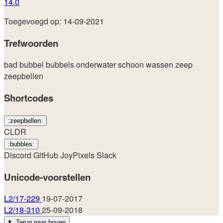
14.0
Toegevoegd op: 14-09-2021
Trefwoorden
bad
bubbel
bubbels
onderwater
schoon
wassen
zeep
zeepbellen
Shortcodes
:zeepbellen:
CLDR
:bubbles:
Discord
GitHub
JoyPixels
Slack
Unicode-voorstellen
L2/17-229
19-07-2017
L2/18-310
25-09-2018
⬆️
Terug naar boven