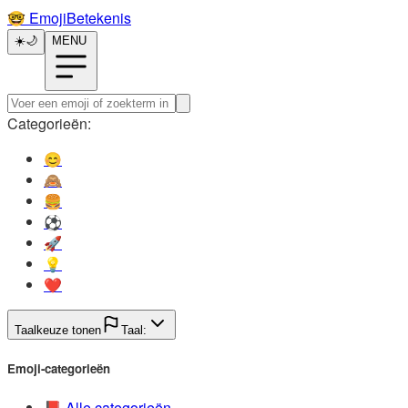
🤓️
EmojiBetekenis
☀️
🌙
MENU
Categorieën:
😊️
🙈️
🍔️
⚽️
🚀️
💡️
❤️
Taalkeuze tonen
Taal:
Emoji-categorieën
📕️
Alle categorieën