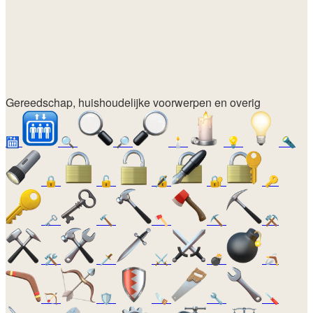
Gereedschap, huishoudelijke voorwerpen en overig
🛗
🔍
🔎
🕯️
💡
🔦
🔒
🔓
🔏
🔐
🔑
🗝️
🔨
🪓
⛏️
⚒️
🛠️
🗡️
⚔️
💣
🪃
🏹
🛡️
🪚
🔧
🪛