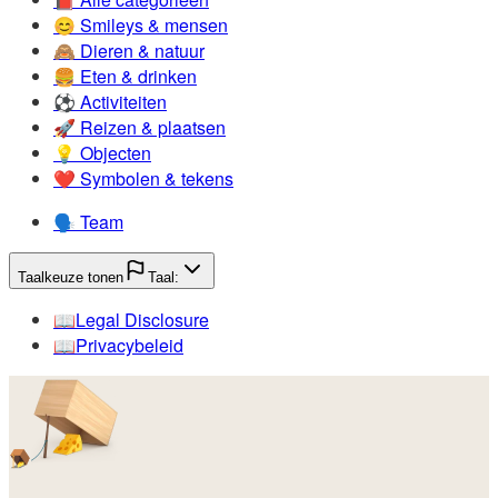
😊️
Smileys & mensen
🙈️
Dieren & natuur
🍔️
Eten & drinken
⚽️
Activiteiten
🚀️
Reizen & plaatsen
💡️
Objecten
❤️
Symbolen & tekens
🗣️
Team
Taalkeuze tonen
Taal:
📖️
Legal Disclosure
📖️
Privacybeleid
🪤