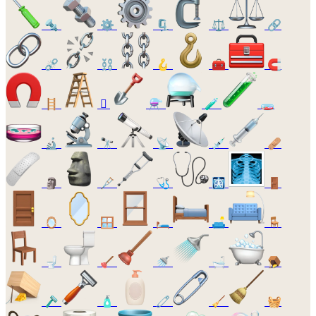
🔩
⚙️
🗜️
⚖️
🔗
⛓️‍💥
⛓️
🪝
🧰
🧲
🪜
🪏
⚗️
🧪
🧫
🔬
🔭
📡
💉
🩹
🗿
🩼
🩺
🩻
🚪
🪞
🪟
🛏️
🛋️
🪑
🚽
🪠
🚿
🛁
🪤
🪒
🧴
🧷
🧹
🧺