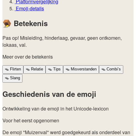
Platformvergelijking
Emoji-details
🪤
Betekenis
Pas op! Misleiding, hinderlaag, gevaar, geen ontkomen,
lokaas, val.
Meer over de betekenis
🪤
Flirten
🪤
Relatie
🪤
Tips
🪤
Misverstanden
🪤
Combi’s
🪤
Slang
Geschiedenis van de emoji
Ontwikkeling van de emoji in het Unicode-lexicon
Voor het eerst opgenomen
De emoji "Muizenval" werd goedgekeurd als onderdeel van