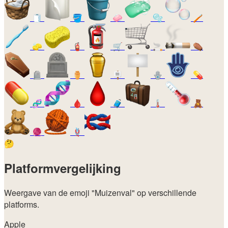
🧻
🪣
🧼
🫧
🪥
🧽
🧯
🛒
🚬
⚰️
🪦
⚱️
🪧
🪬
💊
🧬
🩸
🧳
🌡️
🧸
🧶
🪢
🤔
Platformvergelijking
Weergave van de emoji
"Muizenval"
op verschillende
platforms.
Apple