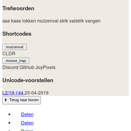
Trefwoorden
aas
kaas
lokken
muizenval
strik
valstrik
vangen
Shortcodes
:muizenval:
CLDR
:mouse_trap:
Discord
GitHub
JoyPixels
Unicode-voorstellen
L2/19-144
23-04-2019
⬆️
Terug naar boven
Delen
Delen