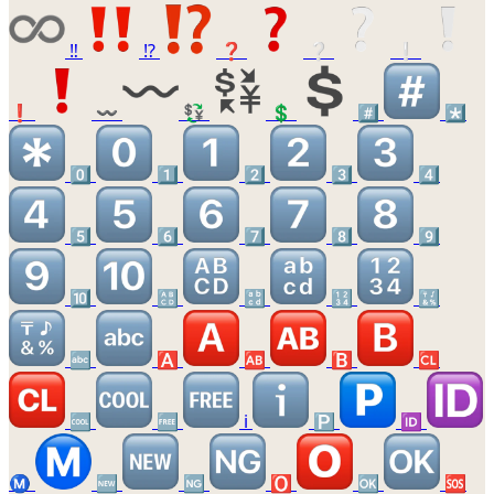
‼️
⁉️
❓
❔
❕
❗
〰️
💱
💲
#️⃣
*️⃣
0️⃣
1️⃣
2️⃣
3️⃣
4️⃣
5️⃣
6️⃣
7️⃣
8️⃣
9️⃣
🔟
🔠
🔡
🔢
🔣
🔤
🅰️
🆎
🅱️
🆑
🆒
🆓
ℹ️
🅿️
🆔
Ⓜ️
🆕
🆖
🅾️
🆗
🆘