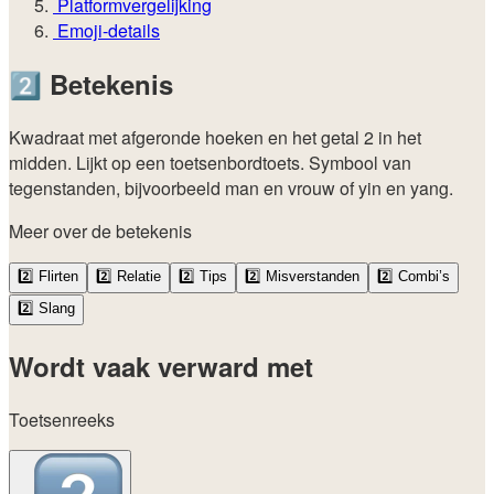
Platformvergelijking
Emoji-details
2️⃣
Betekenis
Kwadraat met afgeronde hoeken en het getal 2 in het
midden. Lijkt op een toetsenbordtoets. Symbool van
tegenstanden, bijvoorbeeld man en vrouw of yin en yang.
Meer over de betekenis
2️⃣
Flirten
2️⃣
Relatie
2️⃣
Tips
2️⃣
Misverstanden
2️⃣
Combi’s
2️⃣
Slang
Wordt vaak verward met
Toetsenreeks