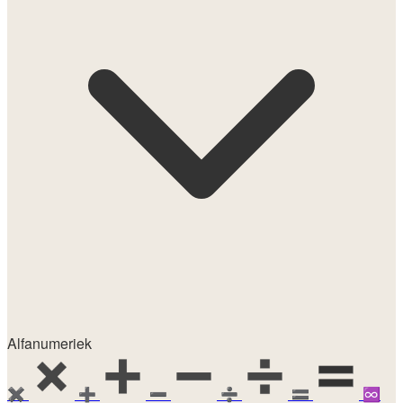
Alfanumeriek
✖️
➕
➖
➗
🟰
♾️