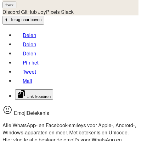
:two:
Discord
GitHub
JoyPixels
Slack
⬆️
Terug naar boven
Delen
Delen
Delen
Pin het
Tweet
Mail
Link kopiëren
EmojiBetekenis
Alle WhatsApp- en Facebook-smileys voor Apple-, Android-,
Windows-apparaten en meer. Met betekenis en Unicode.
Hier vind je alle bestaande emoji's voor WhatsApp en