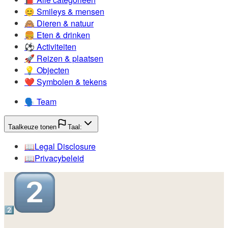
😊️
Smileys & mensen
🙈️
Dieren & natuur
🍔️
Eten & drinken
⚽️
Activiteiten
🚀️
Reizen & plaatsen
💡️
Objecten
❤️
Symbolen & tekens
🗣️
Team
Taalkeuze tonen
Taal:
📖️
Legal Disclosure
📖️
Privacybeleid
2️⃣