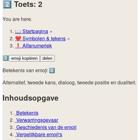
2️⃣
Toets: 2
You are here.
📖
Startpagina
❤️
Symbolen & tekens
❗
Alfanumeriek
2️⃣
emoji kopiëren
delen
Betekenis van emoji 2️⃣
Alternatief, tweede kans, dialoog, tweede positie en dualiteit.
Inhoudsopgave
Betekenis
Verwarringsgevaar
Geschiedenis van de emoji
Vergelijkbare emoji's