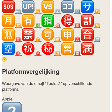
🆙
🆚
🈁
🈂️
🈷️
🈶
🈯
🉐
🈹
🈚
🈲
🉑
🈸
🈴
🈳
㊗️
㊙️
🈺
🈵
🤔
Platformvergelijking
Weergave van de emoji
"Toets: 2"
op verschillende
platforms.
Apple