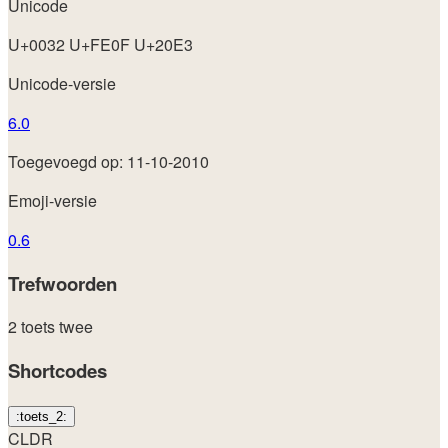
Unicode
U+0032 U+FE0F U+20E3
Unicode-versie
6.0
Toegevoegd op: 11-10-2010
Emoji-versie
0.6
Trefwoorden
2
toets
twee
Shortcodes
:toets_2:
CLDR