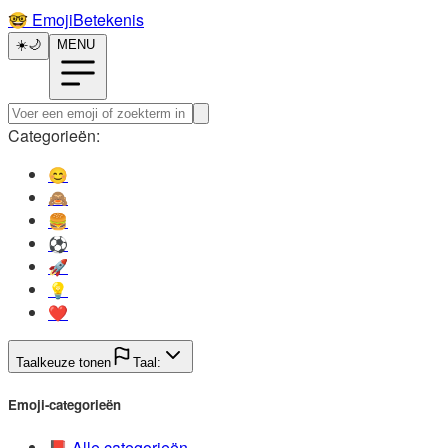
🤓️
EmojiBetekenis
☀️
🌙
MENU
Categorieën:
😊️
🙈️
🍔️
⚽️
🚀️
💡️
❤️
Taalkeuze tonen
Taal:
Emoji-categorieën
📕️
Alle categorieën