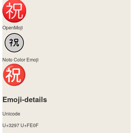
OpenMoji
Noto Color Emoji
Emoji-details
Unicode
U+3297 U+FE0F