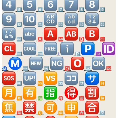
5️⃣
6️⃣
7️⃣
8️⃣
9️⃣
🔟
🔠
🔡
🔢
🔣
🔤
🅰️
🆎
🅱️
🆑
🆒
🆓
ℹ️
🅿️
🆔
Ⓜ️
🆕
🆖
🅾️
🆗
🆘
🆙
🆚
🈁
🈂️
🈷️
🈶
🈯
🉐
🈹
🈚
🈲
🉑
🈸
🈴
🈳