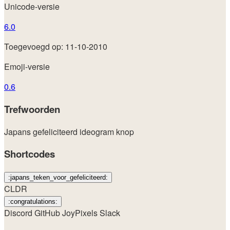
Unicode-versie
6.0
Toegevoegd op: 11-10-2010
Emoji-versie
0.6
Trefwoorden
Japans
gefeliciteerd
ideogram
knop
Shortcodes
:japans_teken_voor_gefeliciteerd:
CLDR
:congratulations:
Discord
GitHub
JoyPixels
Slack