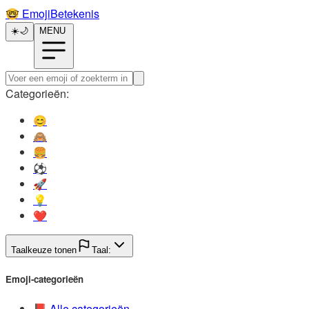
🤓️
EmojiBetekenis
☀️
🌙
MENU
Categorieën:
😊️
🙈️
🍔️
⚽️
🚀️
💡️
❤️
Taalkeuze tonen
Taal:
Emoji-categorieën
📕️
Alle categorieën