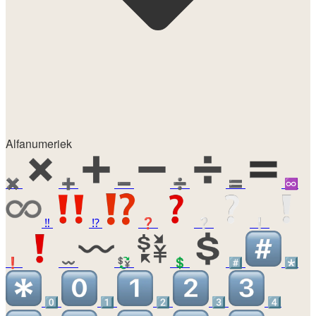
Alfanumeriek
✖️
➕
➖
➗
🟰
♾️
‼️
⁉️
❓
❔
❕
❗
〰️
💱
💲
#️⃣
*️⃣
0️⃣
1️⃣
2️⃣
3️⃣
4️⃣