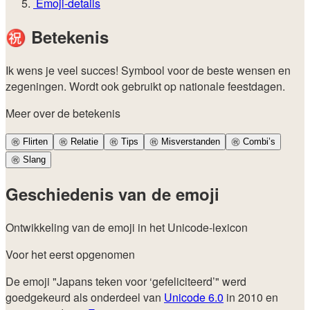
Emoji-details
㊗️
Betekenis
Ik wens je veel succes! Symbool voor de beste wensen en
zegeningen. Wordt ook gebruikt op nationale feestdagen.
Meer over de betekenis
㊗️
Flirten
㊗️
Relatie
㊗️
Tips
㊗️
Misverstanden
㊗️
Combi’s
㊗️
Slang
Geschiedenis van de emoji
Ontwikkeling van de emoji in het Unicode-lexicon
Voor het eerst opgenomen
De emoji "Japans teken voor ‘gefeliciteerd’" werd
goedgekeurd als onderdeel van
Unicode 6.0
in 2010 en