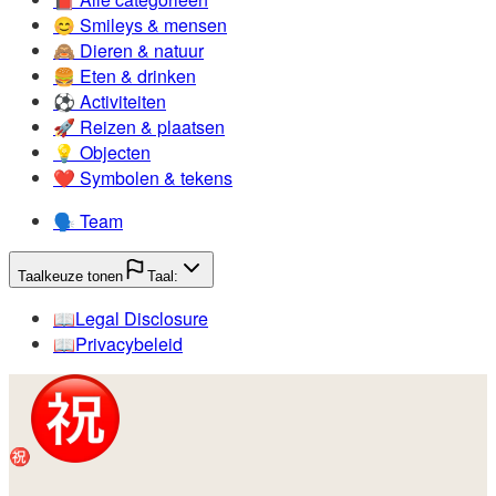
😊️
Smileys & mensen
🙈️
Dieren & natuur
🍔️
Eten & drinken
⚽️
Activiteiten
🚀️
Reizen & plaatsen
💡️
Objecten
❤️
Symbolen & tekens
🗣️
Team
Taalkeuze tonen
Taal:
📖️
Legal Disclosure
📖️
Privacybeleid
㊗️