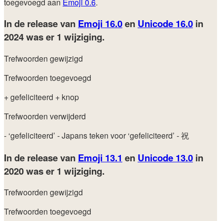
toegevoegd aan
Emoji 0.6
.
In de release van
Emoji 16.0
en
Unicode 16.0
in
2024
was er 1 wijziging.
Trefwoorden gewijzigd
Trefwoorden toegevoegd
+ gefeliciteerd
+ knop
Trefwoorden verwijderd
- ‘gefeliciteerd’
- Japans teken voor ‘gefeliciteerd’
- 祝
In de release van
Emoji 13.1
en
Unicode 13.0
in
2020
was er 1 wijziging.
Trefwoorden gewijzigd
Trefwoorden toegevoegd