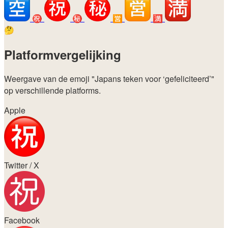
㊗️
㊙️
🈺
🈵
🤔
Platformvergelijking
Weergave van de emoji
"Japans teken voor ‘gefeliciteerd’"
op verschillende platforms.
Apple
Twitter / X
Facebook