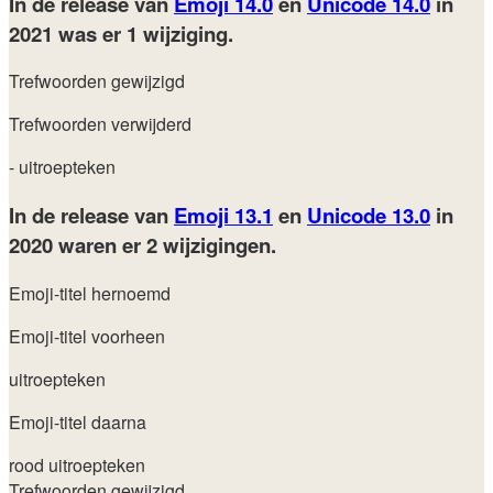
In de release van
Emoji 14.0
en
Unicode 14.0
in
2021
was er 1 wijziging.
Trefwoorden gewijzigd
Trefwoorden verwijderd
- uitroepteken
In de release van
Emoji 13.1
en
Unicode 13.0
in
2020
waren er 2 wijzigingen.
Emoji-titel hernoemd
Emoji-titel voorheen
uitroepteken
Emoji-titel daarna
rood uitroepteken
Trefwoorden gewijzigd