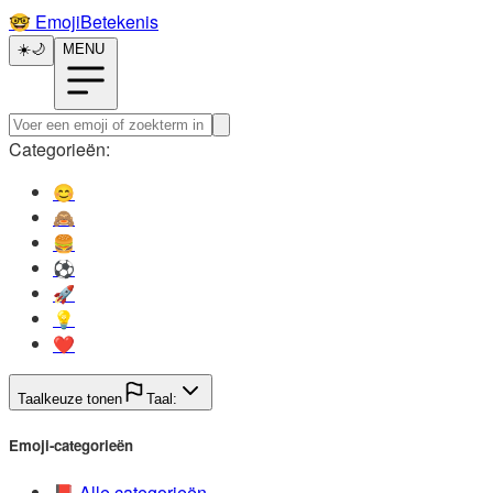
🤓️
EmojiBetekenis
☀️
🌙
MENU
Categorieën:
😊️
🙈️
🍔️
⚽️
🚀️
💡️
❤️
Taalkeuze tonen
Taal:
Emoji-categorieën
📕️
Alle categorieën