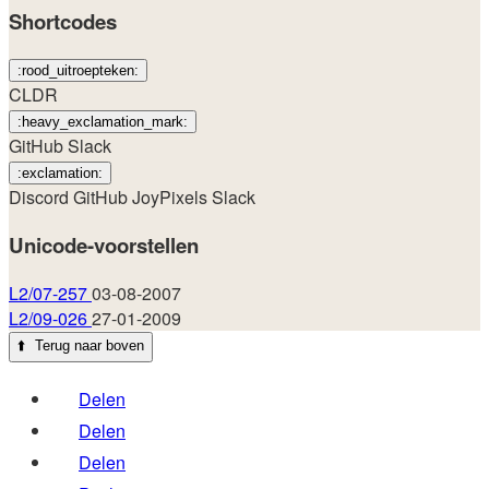
Shortcodes
:rood_uitroepteken:
CLDR
:heavy_exclamation_mark:
GitHub
Slack
:exclamation:
Discord
GitHub
JoyPixels
Slack
Unicode-voorstellen
L2/07-257
03-08-2007
L2/09-026
27-01-2009
⬆️
Terug naar boven
Delen
Delen
Delen