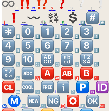
‼️
⁉️
❓
❔
❕
❗
〰️
💱
💲
#️⃣
*️⃣
0️⃣
1️⃣
2️⃣
3️⃣
4️⃣
5️⃣
6️⃣
7️⃣
8️⃣
9️⃣
🔟
🔠
🔡
🔢
🔣
🔤
🅰️
🆎
🅱️
🆑
🆒
🆓
ℹ️
🅿️
🆔
Ⓜ️
🆕
🆖
🅾️
🆗
🆘