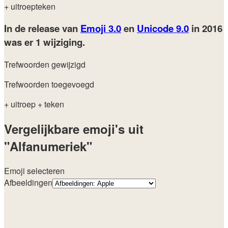
+ uitroepteken
In de release van
Emoji 3.0
en
Unicode 9.0
in 2016
was er 1 wijziging.
Trefwoorden gewijzigd
Trefwoorden toegevoegd
+ uitroep
+ teken
Vergelijkbare emoji's uit
"Alfanumeriek"
Emoji selecteren
Afbeeldingen