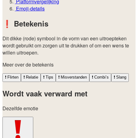
Platformvergelijking
Emoji-details
❗
Betekenis
Dit dikke (rode) symbool in de vorm van een uitroepteken
wordt gebruikt om zorgen uit te drukken of om een wens te
willen uitroepen.
Meer over de betekenis
❗
Flirten
❗
Relatie
❗
Tips
❗
Misverstanden
❗
Combi’s
❗
Slang
Wordt vaak verward met
Dezelfde emotie