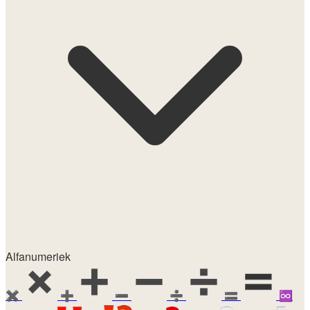
Alfanumeriek
✖️
➕
➖
➗
🟰
♾️