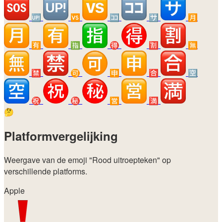
🆙
🆚
🈁
🈂️
🈷️
🈶
🈯
🉐
🈹
🈚
🈲
🉑
🈸
🈴
🈳
㊗️
㊙️
🈺
🈵
🤔
Platformvergelijking
Weergave van de emoji
"Rood uitroepteken"
op
verschillende platforms.
Apple