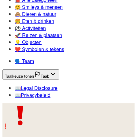
😊️
Smileys & mensen
🙈️
Dieren & natuur
🍔️
Eten & drinken
⚽️
Activiteiten
🚀️
Reizen & plaatsen
💡️
Objecten
❤️
Symbolen & tekens
🗣️
Team
Taalkeuze tonen
Taal:
📖️
Legal Disclosure
📖️
Privacybeleid
❗