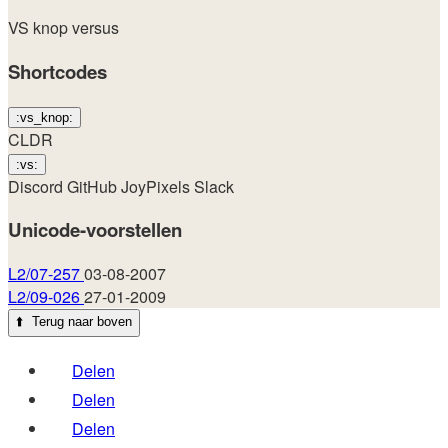
VS
knop
versus
Shortcodes
:vs_knop:
CLDR
:vs:
Discord
GitHub
JoyPixels
Slack
Unicode-voorstellen
L2/07-257
03-08-2007
L2/09-026
27-01-2009
⬆️
Terug naar boven
Delen
Delen
Delen