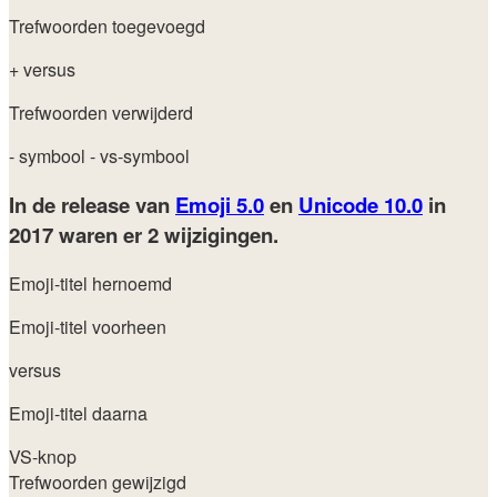
Trefwoorden toegevoegd
+ versus
Trefwoorden verwijderd
- symbool
- vs-symbool
In de release van
Emoji 5.0
en
Unicode 10.0
in
2017
waren er 2 wijzigingen.
Emoji-titel hernoemd
Emoji-titel voorheen
versus
Emoji-titel daarna
VS-knop
Trefwoorden gewijzigd