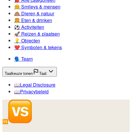
😊️
Smileys & mensen
🙈️
Dieren & natuur
🍔️
Eten & drinken
⚽️
Activiteiten
🚀️
Reizen & plaatsen
💡️
Objecten
❤️
Symbolen & tekens
🗣️
Team
Taalkeuze tonen
Taal:
📖️
Legal Disclosure
📖️
Privacybeleid
🆚