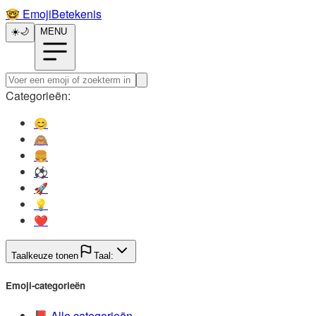
🤓️
EmojiBetekenis
☀️
🌙
MENU
Categorieën:
😊️
🙈️
🍔️
⚽️
🚀️
💡️
❤️
Taalkeuze tonen
Taal:
Emoji-categorieën
📕️
Alle categorieën