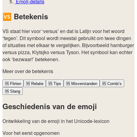
Emoji-details
🆚
Betekenis
VS staat hier voor ‘versus’ en dat is Latijn voor het woord
“tegen’. Dit symbool wordt meestal gebruikt om twee dingen
of situaties met elkaar te vergelijken. Bijvoorbeeld hamburger
versus pizza, Klytsjko versus Tyson. Het symbool kan echter
ook ‘bezwaar!’ betekenen.
Meer over de betekenis
🆚
Flirten
🆚
Relatie
🆚
Tips
🆚
Misverstanden
🆚
Combi’s
🆚
Slang
Geschiedenis van de emoji
Ontwikkeling van de emoji in het Unicode-lexicon
Voor het eerst opgenomen