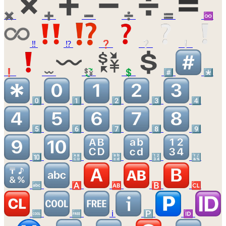
✖️
➕
➖
➗
🟰
♾️
‼️
⁉️
❓
❔
❕
❗
〰️
💱
💲
#️⃣
*️⃣
0️⃣
1️⃣
2️⃣
3️⃣
4️⃣
5️⃣
6️⃣
7️⃣
8️⃣
9️⃣
🔟
🔠
🔡
🔢
🔣
🔤
🅰️
🆎
🅱️
🆑
🆒
🆓
ℹ️
🅿️
🆔