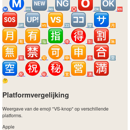
Ⓜ️
🆕
🆖
🅾️
🆗
🆘
🆙
🆚
🈁
🈂️
🈷️
🈶
🈯
🉐
🈹
🈚
🈲
🉑
🈸
🈴
🈳
㊗️
㊙️
🈺
🈵
🤔
Platformvergelijking
Weergave van de emoji
"VS-knop"
op verschillende
platforms.
Apple