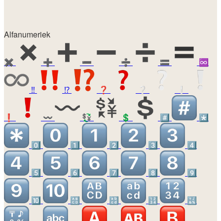
Alfanumeriek
✖️
➕
➖
➗
🟰
♾️
‼️
⁉️
❓
❔
❕
❗
〰️
💱
💲
#️⃣
*️⃣
0️⃣
1️⃣
2️⃣
3️⃣
4️⃣
5️⃣
6️⃣
7️⃣
8️⃣
9️⃣
🔟
🔠
🔡
🔢
🔣