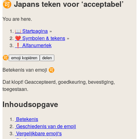
🉑
Japans teken voor ‘acceptabel’
You are here.
📖
Startpagina
❤️
Symbolen & tekens
❗
Alfanumeriek
🉑
emoji kopiëren
delen
Betekenis van emoji 🉑
Dat klopt! Geaccepteerd, goedkeuring, bevestiging,
toegestaan.
Inhoudsopgave
Betekenis
Geschiedenis van de emoji
Vergelijkbare emoji's