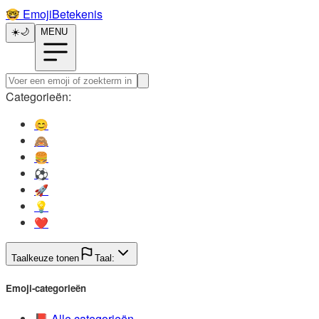
🤓️
EmojiBetekenis
☀️
🌙
MENU
Categorieën:
😊️
🙈️
🍔️
⚽️
🚀️
💡️
❤️
Taalkeuze tonen
Taal:
Emoji-categorieën
📕️
Alle categorieën