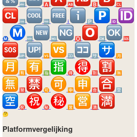
🔤
🅰️
🆎
🅱️
🆑
🆒
🆓
ℹ️
🅿️
🆔
Ⓜ️
🆕
🆖
🅾️
🆗
🆘
🆙
🆚
🈁
🈂️
🈷️
🈶
🈯
🉐
🈹
🈚
🈲
🉑
🈸
🈴
🈳
㊗️
㊙️
🈺
🈵
🤔
Platformvergelijking