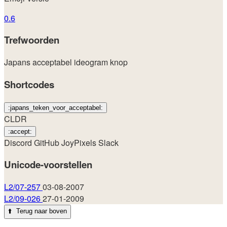
0.6
Trefwoorden
Japans
acceptabel
ideogram
knop
Shortcodes
:japans_teken_voor_acceptabel:
CLDR
:accept:
Discord
GitHub
JoyPixels
Slack
Unicode-voorstellen
L2/07-257
03-08-2007
L2/09-026
27-01-2009
⬆️
Terug naar boven