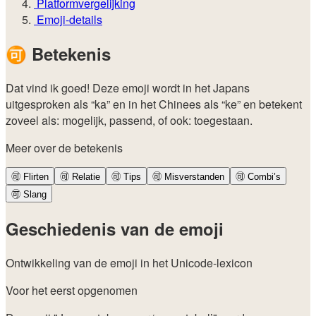
Platformvergelijking
Emoji-details
🉑
Betekenis
Dat vind ik goed! Deze emoji wordt in het Japans
uitgesproken als “ka” en in het Chinees als “ke” en betekent
zoveel als: mogelijk, passend, of ook: toegestaan.
Meer over de betekenis
🉑
Flirten
🉑
Relatie
🉑
Tips
🉑
Misverstanden
🉑
Combi’s
🉑
Slang
Geschiedenis van de emoji
Ontwikkeling van de emoji in het Unicode-lexicon
Voor het eerst opgenomen