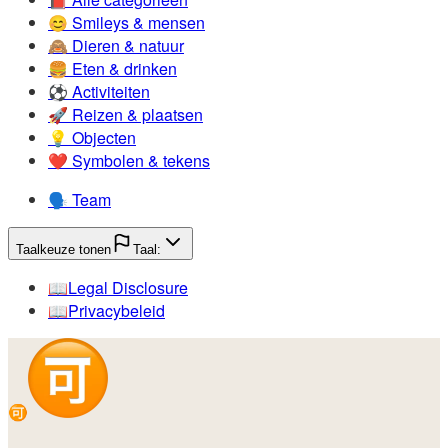
😊️
Smileys & mensen
🙈️
Dieren & natuur
🍔️
Eten & drinken
⚽️
Activiteiten
🚀️
Reizen & plaatsen
💡️
Objecten
❤️
Symbolen & tekens
🗣️
Team
Taalkeuze tonen
Taal:
📖️
Legal Disclosure
📖️
Privacybeleid
🉑