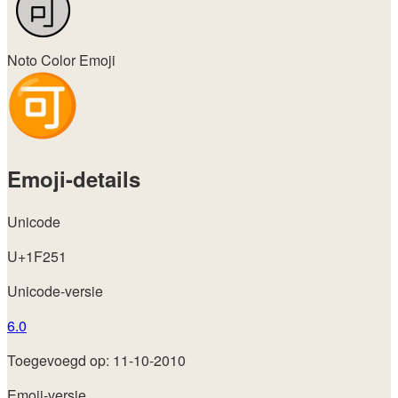
Noto Color Emoji
Emoji-details
Unicode
U+1F251
Unicode-versie
6.0
Toegevoegd op: 11-10-2010
Emoji-versie