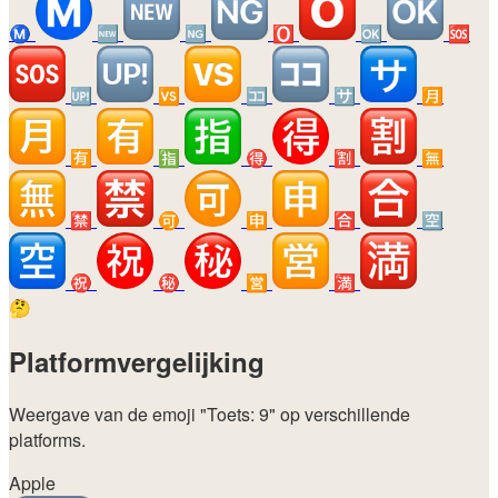
Ⓜ️
🆕
🆖
🅾️
🆗
🆘
🆙
🆚
🈁
🈂️
🈷️
🈶
🈯
🉐
🈹
🈚
🈲
🉑
🈸
🈴
🈳
㊗️
㊙️
🈺
🈵
🤔
Platformvergelijking
Weergave van de emoji
"Toets: 9"
op verschillende
platforms.
Apple