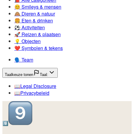
😊️
Smileys & mensen
🙈️
Dieren & natuur
🍔️
Eten & drinken
⚽️
Activiteiten
🚀️
Reizen & plaatsen
💡️
Objecten
❤️
Symbolen & tekens
🗣️
Team
Taalkeuze tonen
Taal:
📖️
Legal Disclosure
📖️
Privacybeleid
9️⃣