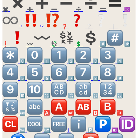
✖️
➕
➖
➗
🟰
♾️
‼️
⁉️
❓
❔
❕
❗
〰️
💱
💲
#️⃣
*️⃣
0️⃣
1️⃣
2️⃣
3️⃣
4️⃣
5️⃣
6️⃣
7️⃣
8️⃣
9️⃣
🔟
🔠
🔡
🔢
🔣
🔤
🅰️
🆎
🅱️
🆑
🆒
🆓
ℹ️
🅿️
🆔