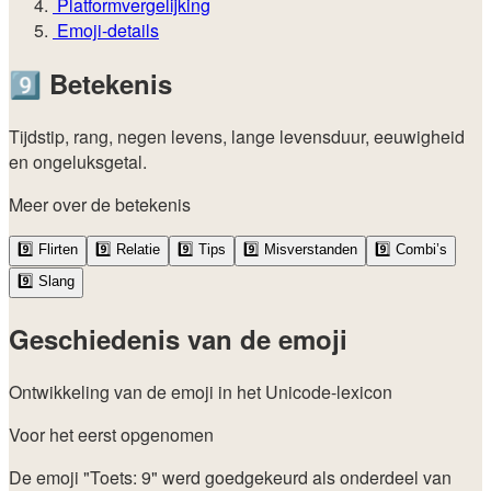
Platformvergelijking
Emoji-details
9️⃣
Betekenis
Tijdstip, rang, negen levens, lange levensduur, eeuwigheid
en ongeluksgetal.
Meer over de betekenis
9️⃣
Flirten
9️⃣
Relatie
9️⃣
Tips
9️⃣
Misverstanden
9️⃣
Combi’s
9️⃣
Slang
Geschiedenis van de emoji
Ontwikkeling van de emoji in het Unicode-lexicon
Voor het eerst opgenomen
De emoji "Toets: 9" werd goedgekeurd als onderdeel van