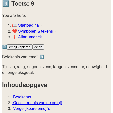
9️⃣
Toets: 9
You are here.
📖
Startpagina
❤️
Symbolen & tekens
❗
Alfanumeriek
9️⃣
emoji kopiëren
delen
Betekenis van emoji 9️⃣
Tijdstip, rang, negen levens, lange levensduur, eeuwigheid
en ongeluksgetal.
Inhoudsopgave
Betekenis
Geschiedenis van de emoji
Vergelijkbare emoji's