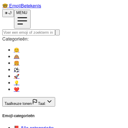
🤓️
EmojiBetekenis
☀️
🌙
MENU
Categorieën:
😊️
🙈️
🍔️
⚽️
🚀️
💡️
❤️
Taalkeuze tonen
Taal:
Emoji-categorieën
📕️
Alle categorieën