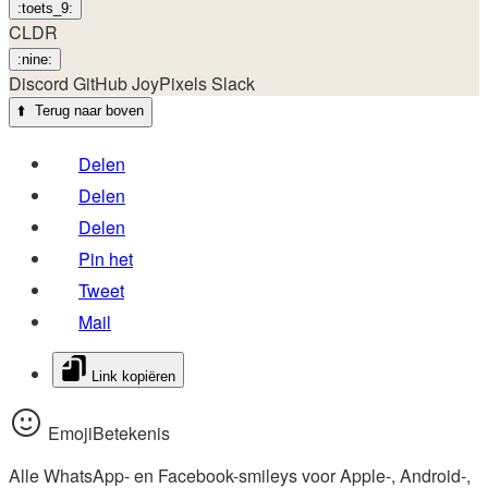
:toets_9:
CLDR
:nine:
Discord
GitHub
JoyPixels
Slack
⬆️
Terug naar boven
Delen
Delen
Delen
Pin het
Tweet
Mail
Link kopiëren
EmojiBetekenis
Alle WhatsApp- en Facebook-smileys voor Apple-, Android-,