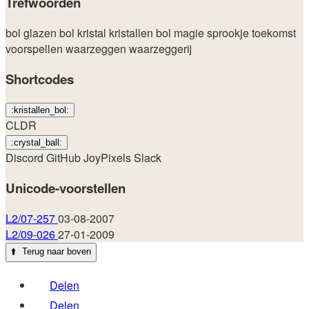
Trefwoorden
bol
glazen bol
kristal
kristallen bol
magie
sprookje
toekomst
voorspellen
waarzeggen
waarzeggerij
Shortcodes
:kristallen_bol:
CLDR
:crystal_ball:
Discord
GitHub
JoyPixels
Slack
Unicode-voorstellen
L2/07-257
03-08-2007
L2/09-026
27-01-2009
⬆️
Terug naar boven
Delen
Delen