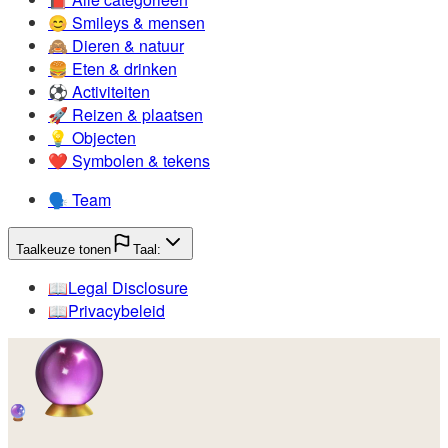
😊️
Smileys & mensen
🙈️
Dieren & natuur
🍔️
Eten & drinken
⚽️
Activiteiten
🚀️
Reizen & plaatsen
💡️
Objecten
❤️
Symbolen & tekens
🗣️
Team
Taalkeuze tonen
Taal:
📖️
Legal Disclosure
📖️
Privacybeleid
🔮