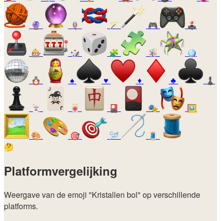
🔮
🪢
🪄
🎮
🕹️
🎰
🎲
🧩
🪅
🪩
🪆
♠️
♥️
♦️
♣️
♟️
🃏
🀄
🎴
🎭
🖼️
🎨
🎯
🪡
🧵
🤔
Platformvergelijking
Weergave van de emoji
"Kristallen bol"
op verschillende
platforms.