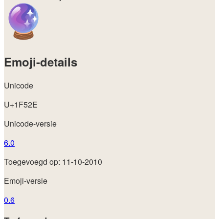
Emoji-details
Unicode
U+1F52E
Unicode-versie
6.0
Toegevoegd op: 11-10-2010
Emoji-versie
0.6