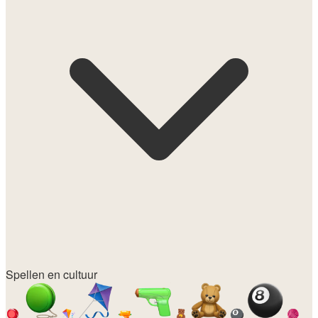
Spellen en cultuur
🪀
🪁
🔫
🧸
🎱
🧶