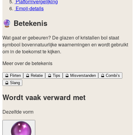
Platformvergelijking
Emoji-details
🔮
Betekenis
Wat gaat er gebeuren? De glazen of kristallen bol staat
symbool bovennatuurlijke waarnemingen en wordt gebruikt
om in de toekomst te kijken.
Meer over de betekenis
🔮
Flirten
🔮
Relatie
🔮
Tips
🔮
Misverstanden
🔮
Combi’s
🔮
Slang
Wordt vaak verward met
Dezelfde vorm