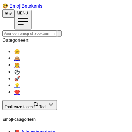
🤓️
EmojiBetekenis
☀️
🌙
MENU
Categorieën:
😊️
🙈️
🍔️
⚽️
🚀️
💡️
❤️
Taalkeuze tonen
Taal:
Emoji-categorieën
📕️
Alle categorieën