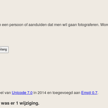
 van een persoon of aanduiden dat men wil gaan fotograferen. W
lang
eel van
Unicode 7.0
in 2014 en toegevoegd aan
Emoji 0.7
.
7
was er 1 wijziging.