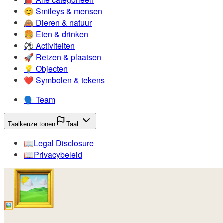
😊️
Smileys & mensen
🙈️
Dieren & natuur
🍔️
Eten & drinken
⚽️
Activiteiten
🚀️
Reizen & plaatsen
💡️
Objecten
❤️
Symbolen & tekens
🗣️
Team
Taalkeuze tonen
Taal:
📖️
Legal Disclosure
📖️
Privacybeleid
🖼️