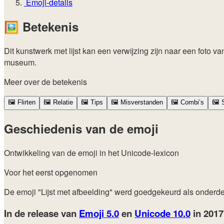
Emoji-details
🖼️
Betekenis
Dit kunstwerk met lijst kan een verwijzing zijn naar een foto
museum.
Meer over de betekenis
🖼️
Flirten
🖼️
Relatie
🖼️
Tips
🖼️
Misverstanden
🖼️
Combi’s
🖼️
S
Geschiedenis van de emoji
Ontwikkeling van de emoji in het Unicode-lexicon
Voor het eerst opgenomen
De emoji "Lijst met afbeelding" werd goedgekeurd als onderd
In de release van
Emoji 5.0
en
Unicode 10.0
in 201