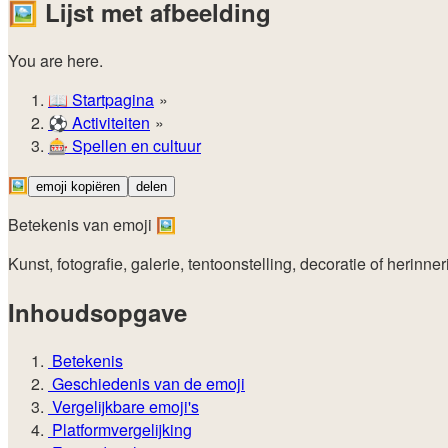
🖼️
Lijst met afbeelding
You are here.
📖
Startpagina
⚽️
Activiteiten
🎰
Spellen en cultuur
🖼️
emoji kopiëren
delen
Betekenis van emoji 🖼️
Kunst, fotografie, galerie, tentoonstelling, decoratie of herinner
Inhoudsopgave
Betekenis
Geschiedenis van de emoji
Vergelijkbare emoji's
Platformvergelijking