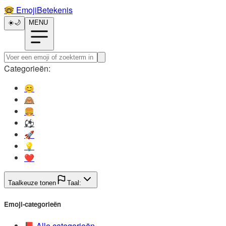
🤓️
EmojiBetekenis
☀️
🌙
MENU
Categorieën:
😊️
🙈️
🍔️
⚽️
🚀️
💡️
❤️
Taalkeuze tonen
Taal:
Emoji-categorieën
📕️
Alle categorieën