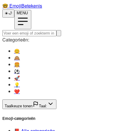
🤓️
EmojiBetekenis
☀️
🌙
MENU
Categorieën:
😊️
🙈️
🍔️
⚽️
🚀️
💡️
❤️
Taalkeuze tonen
Taal:
Emoji-categorieën
📕️
Alle categorieën