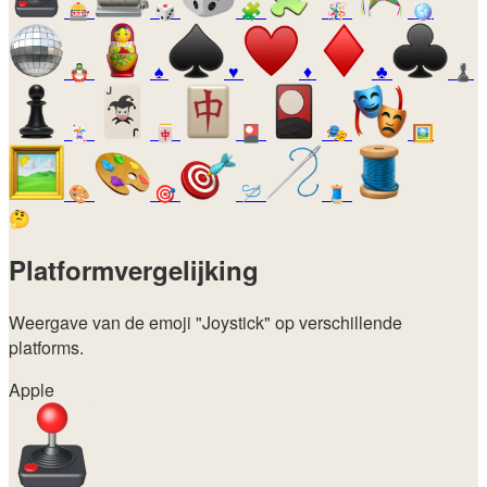
🎰
🎲
🧩
🪅
🪩
🪆
♠️
♥️
♦️
♣️
♟️
🃏
🀄
🎴
🎭
🖼️
🎨
🎯
🪡
🧵
🤔
Platformvergelijking
Weergave van de emoji
"Joystick"
op verschillende
platforms.
Apple