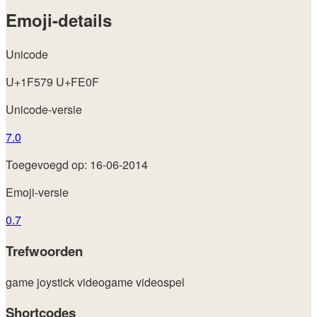
Emoji-details
Unicode
U+1F579 U+FE0F
Unicode-versie
7.0
Toegevoegd op: 16-06-2014
Emoji-versie
0.7
Trefwoorden
game
joystick
videogame
videospel
Shortcodes