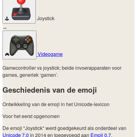
Joystick
🕹️
↔
Videogame
🎮
Gamecontroller vs joystick; beide invoerapparaten voor
games, generiek ‘gamen’.
Geschiedenis van de emoji
Ontwikkeling van de emoji in het Unicode-lexicon
Voor het eerst opgenomen
De emoji "Joystick" werd goedgekeurd als onderdeel van
Unicode 7.0
in 2014 en toegevoegd aan
Emoji 0.7
.