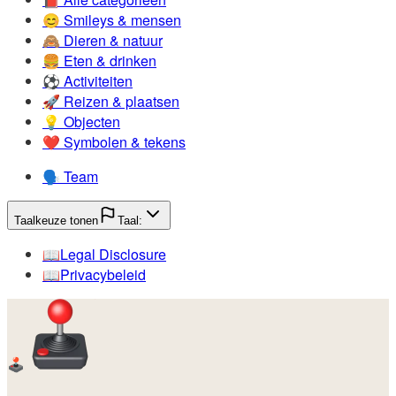
😊️
Smileys & mensen
🙈️
Dieren & natuur
🍔️
Eten & drinken
⚽️
Activiteiten
🚀️
Reizen & plaatsen
💡️
Objecten
❤️
Symbolen & tekens
🗣️
Team
Taalkeuze tonen
Taal:
📖️
Legal Disclosure
📖️
Privacybeleid
🕹️