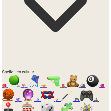
Spellen en cultuur
🪀
🪁
🔫
🧸
🎱
🧶
🔮
🪢
🪄
🎮
🕹️