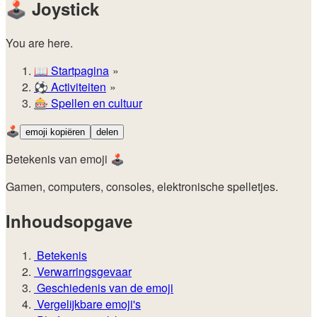
🕹️
Joystick
You are here.
📖
Startpagina
⚽️
Activiteiten
🎰
Spellen en cultuur
🕹️
emoji kopiëren
delen
Betekenis van emoji 🕹️
Gamen, computers, consoles, elektronische spelletjes.
Inhoudsopgave
Betekenis
Verwarringsgevaar
Geschiedenis van de emoji
Vergelijkbare emoji's