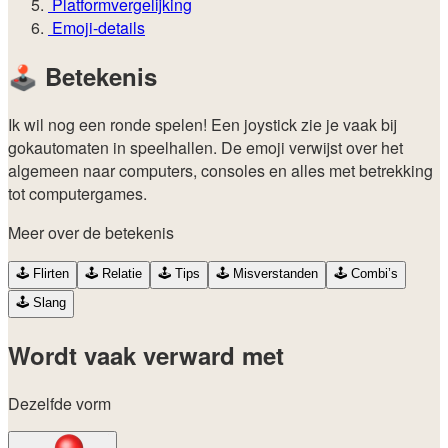
Platformvergelijking
Emoji-details
🕹️
Betekenis
Ik wil nog een ronde spelen! Een joystick zie je vaak bij
gokautomaten in speelhallen. De emoji verwijst over het
algemeen naar computers, consoles en alles met betrekking
tot computergames.
Meer over de betekenis
🕹️
Flirten
🕹️
Relatie
🕹️
Tips
🕹️
Misverstanden
🕹️
Combi’s
🕹️
Slang
Wordt vaak verward met
Dezelfde vorm