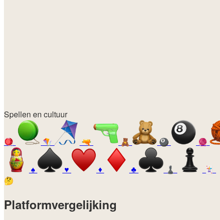
Spellen en cultuur
🪀
🪁
🔫
🧸
🎱
🧶
♠️
♥️
♦️
♣️
♟️
🃏
🤔
Platformvergelijking