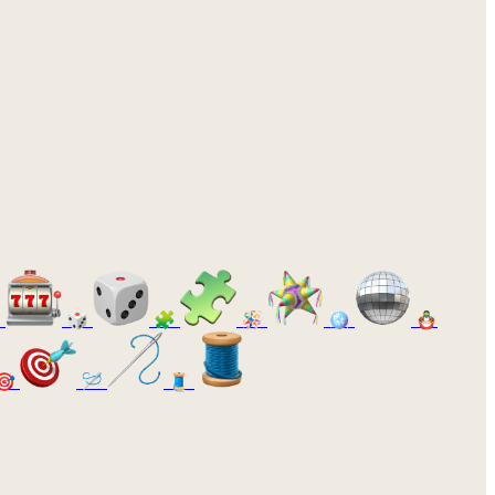

🎲
🧩
🪅
🪩
🪆
🎯
🪡
🧵