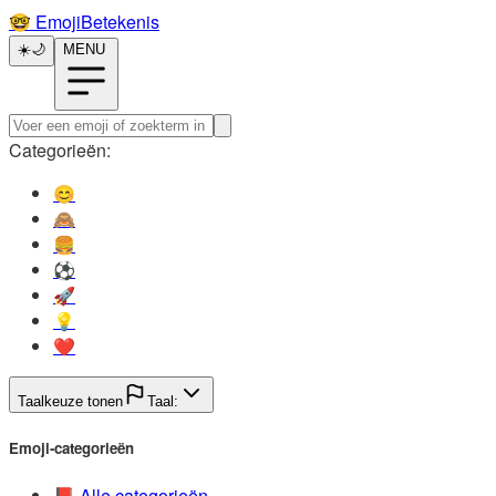
🤓️
EmojiBetekenis
☀️
🌙
MENU
Categorieën:
😊️
🙈️
🍔️
⚽️
🚀️
💡️
❤️
Taalkeuze tonen
Taal:
Emoji-categorieën
📕️
Alle categorieën