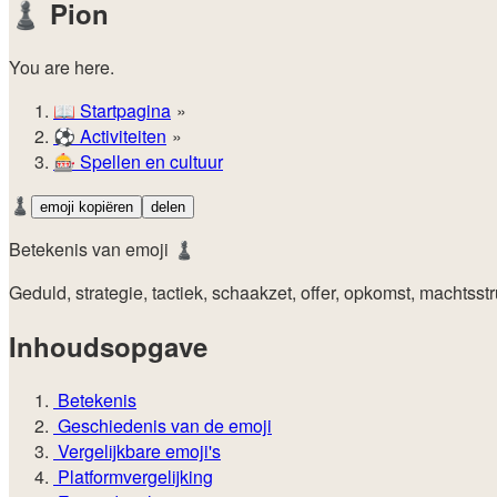
♟️
Pion
You are here.
📖
Startpagina
⚽️
Activiteiten
🎰
Spellen en cultuur
♟️
emoji kopiëren
delen
Betekenis van emoji ♟️
Geduld, strategie, tactiek, schaakzet, offer, opkomst, machtsstr
Inhoudsopgave
Betekenis
Geschiedenis van de emoji
Vergelijkbare emoji's
Platformvergelijking