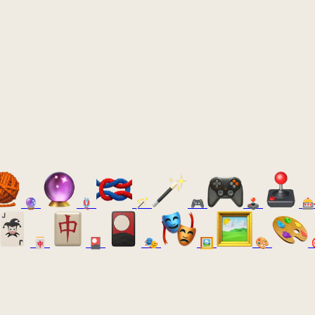
🔮
🪢
🪄
🎮
🕹️

🀄
🎴
🎭
🖼️
🎨