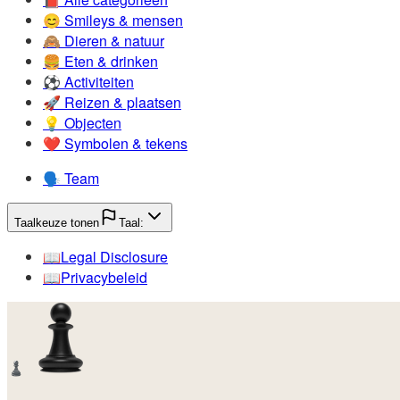
😊️
Smileys & mensen
🙈️
Dieren & natuur
🍔️
Eten & drinken
⚽️
Activiteiten
🚀️
Reizen & plaatsen
💡️
Objecten
❤️
Symbolen & tekens
🗣️
Team
Taalkeuze tonen
Taal:
📖️
Legal Disclosure
📖️
Privacybeleid
♟️