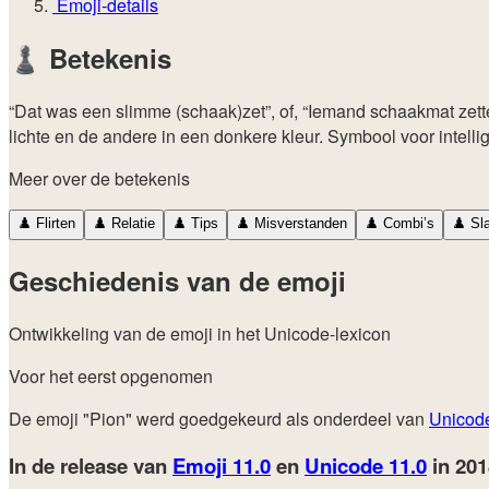
Emoji-details
♟️
Betekenis
“Dat was een slimme (schaak)zet”, of, “Iemand schaakmat zet
lichte en de andere in een donkere kleur. Symbool voor intelli
Meer over de betekenis
♟️
Flirten
♟️
Relatie
♟️
Tips
♟️
Misverstanden
♟️
Combi’s
♟️
Sl
Geschiedenis van de emoji
Ontwikkeling van de emoji in het Unicode-lexicon
Voor het eerst opgenomen
De emoji "Pion" werd goedgekeurd als onderdeel van
Unicod
In de release van
Emoji 11.0
en
Unicode 11.0
in 20