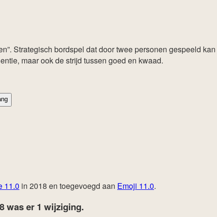
ten”. Strategisch bordspel dat door twee personen gespeeld ka
gentie, maar ook de strijd tussen goed en kwaad.
ang
e 11.0
in 2018 en toegevoegd aan
Emoji 11.0
.
18
was er 1 wijziging.