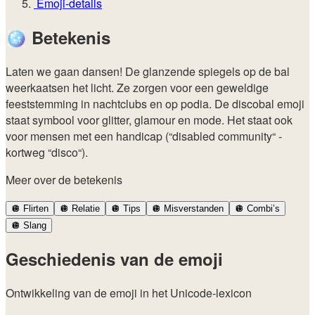
Emoji-details
🪩
Betekenis
Laten we gaan dansen! De glanzende spiegels op de bal
weerkaatsen het licht. Ze zorgen voor een geweldige
feeststemming in nachtclubs en op podia. De discobal emoji
staat symbool voor glitter, glamour en mode. Het staat ook
voor mensen met een handicap (“disabled community“ -
kortweg “disco“).
Meer over de betekenis
🪩
Flirten
🪩
Relatie
🪩
Tips
🪩
Misverstanden
🪩
Combi’s
🪩
Slang
Geschiedenis van de emoji
Ontwikkeling van de emoji in het Unicode-lexicon