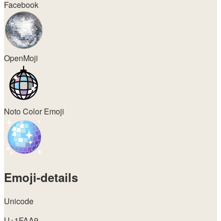
Facebook
OpenMoji
Noto Color Emoji
Emoji-details
Unicode
U+1FAA9