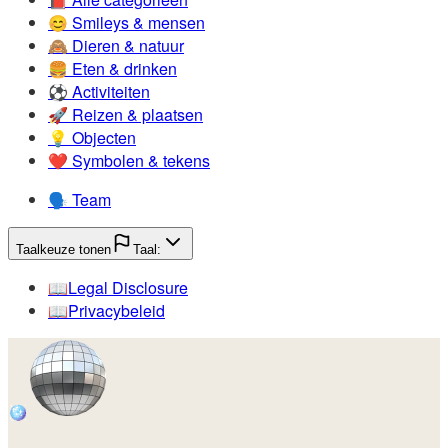
😊️
Smileys & mensen
🙈️
Dieren & natuur
🍔️
Eten & drinken
⚽️
Activiteiten
🚀️
Reizen & plaatsen
💡️
Objecten
❤️
Symbolen & tekens
🗣️
Team
Taalkeuze tonen
Taal:
📖️
Legal Disclosure
📖️
Privacybeleid
🪩