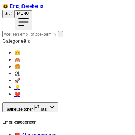
🤓️
EmojiBetekenis
☀️
🌙
MENU
Categorieën:
😊️
🙈️
🍔️
⚽️
🚀️
💡️
❤️
Taalkeuze tonen
Taal:
Emoji-categorieën
📕️
Alle categorieën