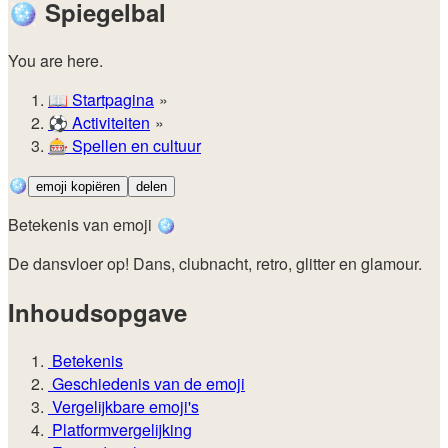
🪩
Spiegelbal
You are here.
📖
Startpagina
⚽️
Activiteiten
🎰
Spellen en cultuur
🪩
emoji kopiëren
delen
Betekenis van emoji 🪩
De dansvloer op! Dans, clubnacht, retro, glitter en glamour.
Inhoudsopgave
Betekenis
Geschiedenis van de emoji
Vergelijkbare emoji's
Platformvergelijking