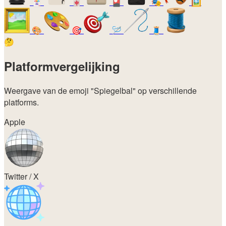
🃏
🀄
🎴
🎭
🖼️
🎨
🎯
🪡
🧵
🤔
Platformvergelijking
Weergave van de emoji
"Spiegelbal"
op verschillende
platforms.
Apple
Twitter / X