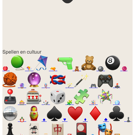
Spellen en cultuur
🪀
🪁
🔫
🧸
🎱
🧶
🔮
🪢
🪄
🎮
🕹️
🎰
🎲
🧩
🪅
🪩
🪆
♠️
♥️
♦️
♣️
♟️